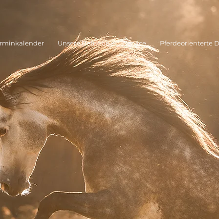
rminkalender
Unsere Betriebe
Service
Pferdeorienterte 