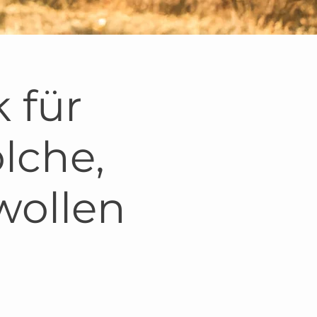
 für
lche,
wollen