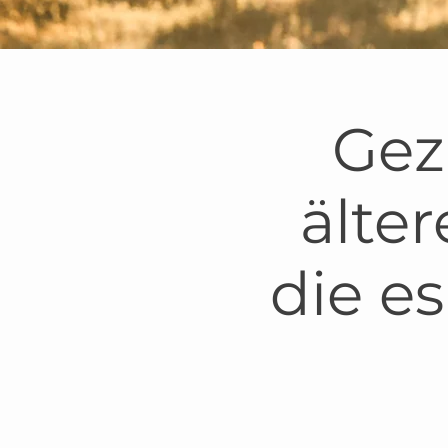
Gez
älte
die e