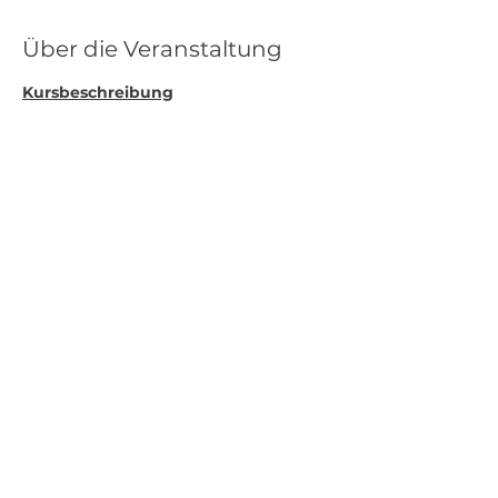
Über die Veranstaltung
Kursbeschreibung
 Worauf achten beim 
Jungpferdekauf
Grundausbildung & erste Schritte 
unter dem Sattel
 Horsenalities & Pferdepsychologie
 Muskelaufbau in den ersten 
Monaten des Reitens
 Haltung & Fütterung – ein 
Überblick
Mehr anzeigen