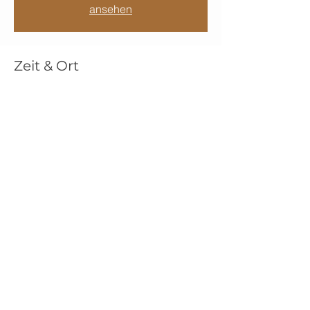
ansehen
Zeit & Ort
12. Juli 2025, 14:00 – 18:00
Kronegg, Kronegg 6, 3925 Kronegg,
Österreich
Diese Veranstaltung teilen
Impressum
Datenschutz
© 2026 Pferdeparadies Waldviertler