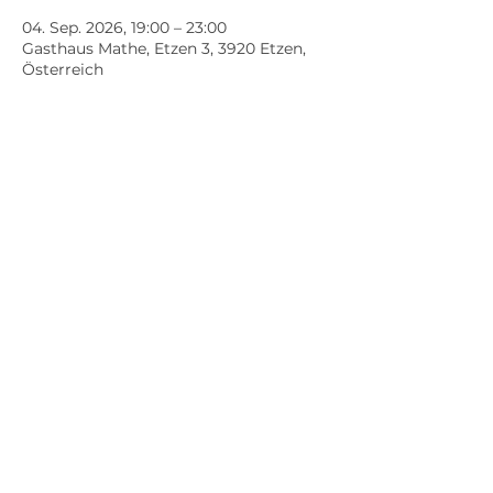
04. Sep. 2026, 19:00 – 23:00
Gasthaus Mathe, Etzen 3, 3920 Etzen,
Österreich
Antworten
Diese Veranstaltung teilen
Impressum
Datenschutz
© 2026 Pferdeparadies Waldviertler
Hochland | Obfrau Helga Kurzmann |
Website powered by Stefanie Kern -
Wix.com