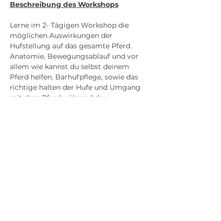
Beschreibung des Workshops
Lerne im 2- Tägigen Workshop die 
möglichen Auswirkungen der 
Hufstellung auf das gesamte Pferd. 
Anatomie, Bewegungsablauf und vor 
allem wie kannst du selbst deinem 
Pferd helfen. Barhufpflege, sowie das 
richtige halten der Hufe und Umgang 
mit dem Pferd während der 
Hufbearbeitung.
Kosten 
319,- Euro pro Person 
Teilnehmer
Anmeldung erforderlich! Keine 
Zuschauer Plätze. 